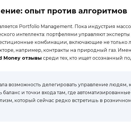
ление: опыт против алгоритмов
ется Portfolio Management. Пока индустрия массов
ского интеллекта: портфелями управляют эксперты 
естиционные комбинации, включающие не только 
кторе, например, контракты на природный газ. Име
d Money отзывы
среди тех, кто ищет осознанный п
ла возможность делегировать управление людям, 
 баланс и точки входа там, где автоматизированны
ализм, который сейчас редко встретишь в розничном