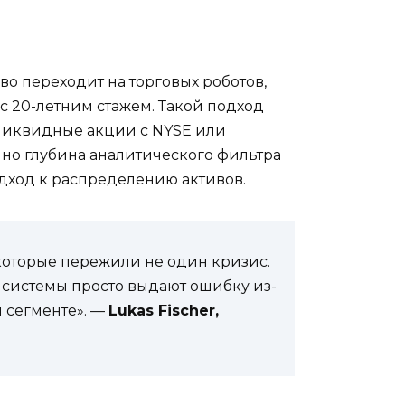
о переходит на торговых роботов,
с 20-летним стажем. Такой подход
ликвидные акции с NYSE или
нно глубина аналитического фильтра
одход к распределению активов.
которые пережили не один кризис.
е системы просто выдают ошибку из-
 сегменте». —
Lukas Fischer,