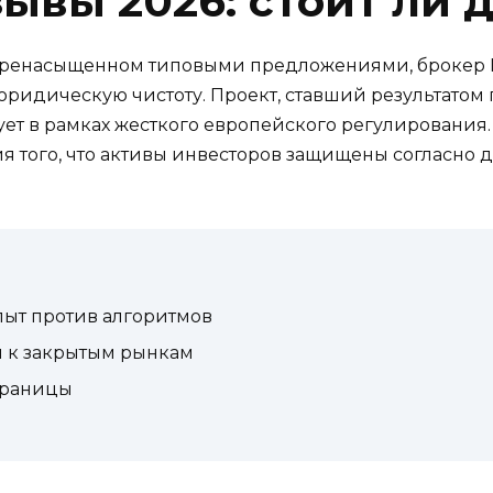
ывы 2026: стоит ли 
ренасыщенном типовыми предложениями, брокер M
ридическую чистоту. Проект, ставший результатом 
ирует в рамках жесткого европейского регулирования.
я того, что активы инвесторов защищены согласно ди
пыт против алгоритмов
п к закрытым рынкам
границы