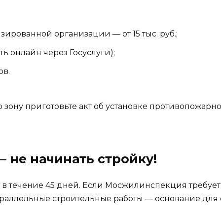
ированной организации — от 15 тыс. руб.;
ь онлайн через Госуслуги);
ов.
 зону приготовьте акт об установке противопожарно
— не начинать стройку!
 в течение 45 дней. Если Мосжилинспекция требует
араллельные строительные работы — основание для о