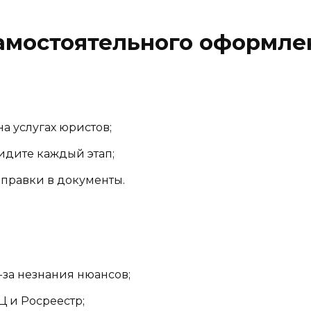
амостоятельного оформле
на услугах юристов;
идите каждый этап;
правки в документы.
з-за незнания нюансов;
 и Росреестр;