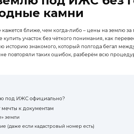
землю под ИЖС без г
водные камни
 кажется ближе, чем когда-либо – цены на землю за
 купить участок без чёткого понимания, как перевес
 историю знакомого, который полгода бегал между
 не повторяли таких ошибок, разберём всю процедуру
лю под ИЖС официально?
от мечты к документам
е» земли
ие (даже если кадастровый номер есть)