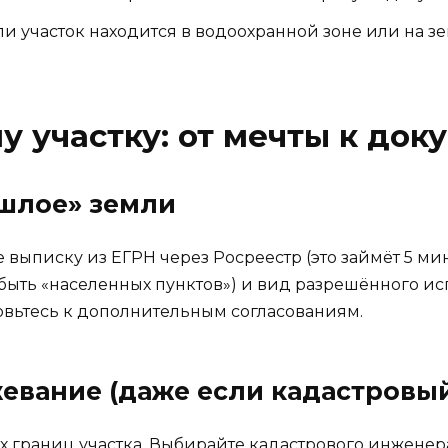
сли участок находится в водоохранной зоне или на з
у участку: от мечты к док
ошлое» земли
 выписку из ЕГРН через Росреестр (это займёт 5 мину
быть «населенных пунктов») и вид разрешённого ис
товьтесь к дополнительным согласованиям.
евание (даже если кадастровый
ых границ участка. Выбирайте кадастрового инжене