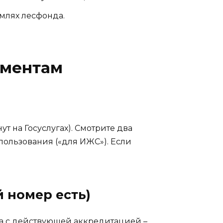
емлях лесфонда.
ументам
т на Госуслугах). Смотрите два
пользования («для ИЖС»). Если
 номер есть)
ра с действующей аккредитацией –