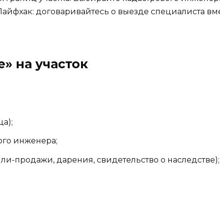
Лайфхак: договаривайтесь о выезде специалиста вме
е» на участок
а);
ого инженера;
ли-продажи, дарения, свидетельство о наследстве);