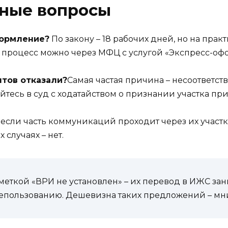
рные вопросы
формление?
По закону – 18 рабочих дней, но на прак
ь процесс можно через МФЦ с услугой «Экспресс-офор
нтов отказали?
Самая частая причина – несоответст
йтесь в суд с ходатайством о признании участка п
 если часть коммуникаций проходит через их участ
 случаях – нет.
меткой «ВРИ не установлен» – их перевод в ИЖС зан
лепользованию. Дешевизна таких предложений – мн