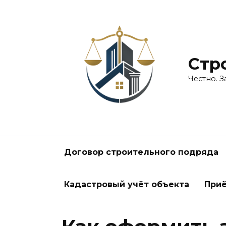
Перейти
к
содержанию
Стро
Честно. 
Договор строительного подряда
Кадастровый учёт объекта
При